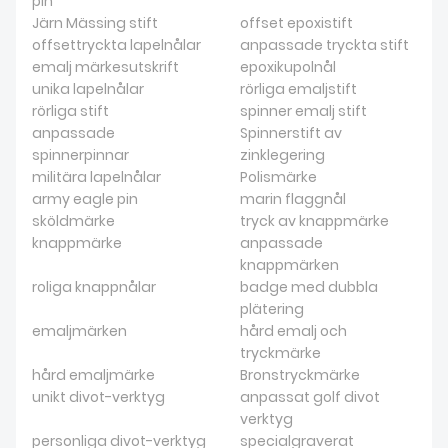
pin
Järn Mässing stift
offset epoxistift
offsettryckta lapelnålar
anpassade tryckta stift
emalj märkesutskrift
epoxikupolnål
unika lapelnålar
rörliga emaljstift
rörliga stift
spinner emalj stift
anpassade
Spinnerstift av
spinnerpinnar
zinklegering
militära lapelnålar
Polismärke
army eagle pin
marin flaggnål
sköldmärke
tryck av knappmärke
knappmärke
anpassade
knappmärken
roliga knappnålar
badge med dubbla
plätering
emaljmärken
hård emalj och
tryckmärke
hård emaljmärke
Bronstryckmärke
unikt divot-verktyg
anpassat golf divot
verktyg
personliga divot-verktyg
specialgraverat