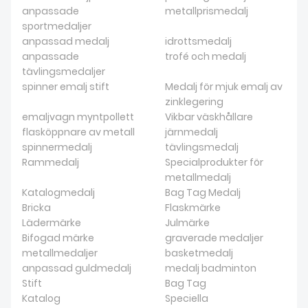
anpassade
metallprismedalj
sportmedaljer
anpassad medalj
idrottsmedalj
anpassade
trofé och medalj
tävlingsmedaljer
spinner emalj stift
Medalj för mjuk emalj av
zinklegering
emaljvagn myntpollett
Vikbar väskhållare
flasköppnare av metall
järnmedalj
spinnermedalj
tävlingsmedalj
Rammedalj
Specialprodukter för
metallmedalj
Katalogmedalj
Bag Tag Medalj
Bricka
Flaskmärke
Lädermärke
Julmärke
Bifogad märke
graverade medaljer
metallmedaljer
basketmedalj
anpassad guldmedalj
medalj badminton
Stift
Bag Tag
Katalog
Speciella