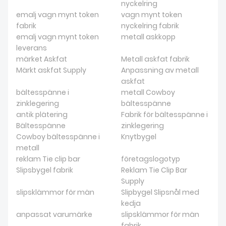
nyckelring
emalj vagn mynt token
vagn mynt token
fabrik
nyckelring fabrik
emalj vagn mynt token
metall askkopp
leverans
märket Askfat
Metall askfat fabrik
Märkt askfat Supply
Anpassning av metall
askfat
bältesspänne i
metall Cowboy
zinklegering
bältesspänne
antik plätering
Fabrik för bältesspänne i
Bältesspänne
zinklegering
Cowboy bältesspänne i
Knytbygel
metall
reklam Tie clip bar
företagslogotyp
Slipsbygel fabrik
Reklam Tie Clip Bar
Supply
slipsklämmor för män
Slipbygel Slipsnål med
kedja
anpassat varumärke
slipsklämmor för män
fabrik