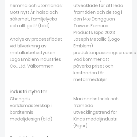
hemma och utomlands:
utvecklade för att leda
Gott Nytt År, hälsa och
framtiden och deltog i
säkerhet, familjelycka
den 14:e Dongguan
och allt gott! (bild)
Taiwan Famous
Products Expo 2023
Analys av processflödet
Joseph Metallic (Logo
vid tillverkning av
Emblem)
metallarbetsstycken
produktanpassningsprocess
Logo Emblem Industries
Vad kommer att
Co., Ltd. Välkommen
påverka priset och
kostnaden för
metallmedaljer
industri nyheter
Chengdu
Marknadsstorlek och
världsmästerskap i
framtida
bordtennis
utvecklingstrend för
medaljdesign (bild)
Kinas medaljindustri
(Figur)