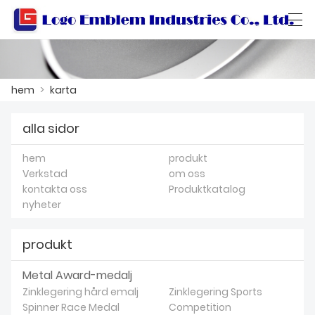
العربية
বাংলা ভাষার
Български
Català
hem
>
karta
alla sidor
HEM
hem
produkt
PRODUKT
Verkstad
om oss
kontakta oss
Produktkatalog
VERKSTAD
nyheter
OM OSS
produkt
KONTAKTA OSS
Metal Award-medalj
PRODUKTKATALOG
Zinklegering hård emalj
Zinklegering Sports
Spinner Race Medal
Competition