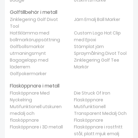
Badge
Utskriftsmärke
Golftillbehör i metall
Zinklegering Golf Divot
Järn Emalj Ball Marker
Tool
Hattklämma med
Custom Logo Hat Clip
bollmarköruppsättning
med Epoxi
Golfbollsmarkör
Stämplat järn
utmaningsmynt
Spraymålning Divot Tool
Bagagelapp med
Zinklegering Golf Tee
läderrem
Markör
Golfpokermarker
Flasköppnare i metall
Flasköppnare Med
Die Struck Of Iron
Nyckelring
Flasköppnare
Mutifunktionell utskuren
Mutifunktionell
medalj och
Transparent Medalj Och
flasköppnare
Flasköppnare
Flasköppnare i 3D metall
Flasköppnare i rostfritt
stål, platt mjuk emalj