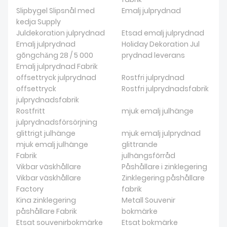
Slipbygel Slipsnål med
Emalj julprydnad
kedja Supply
Juldekoration julprydnad
Etsad emalj julprydnad
Emalj julprydnad
Holiday Dekoration Jul
gōngchǎng 28 / 5 000
prydnad leverans
Emalj julprydnad Fabrik
offsettryck julprydnad
Rostfri julprydnad
offsettryck
Rostfri julprydnadsfabrik
julprydnadsfabrik
Rostfritt
mjuk emalj julhänge
julprydnadsförsörjning
glittrigt julhänge
mjuk emalj julprydnad
mjuk emalj julhänge
glittrande
Fabrik
julhängsförråd
Vikbar väskhållare
Påshållare i zinklegering
Vikbar väskhållare
Zinklegering påshållare
Factory
fabrik
Kina zinklegering
Metall Souvenir
påshållare Fabrik
bokmärke
Etsat souvenirbokmärke
Etsat bokmärke