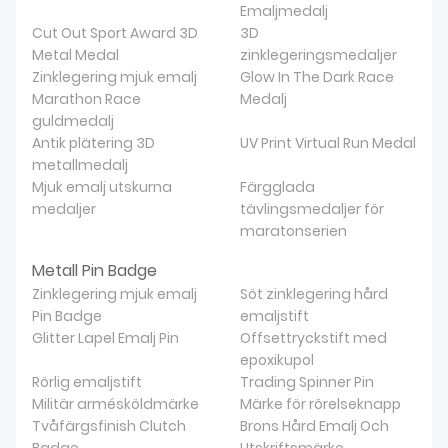
NYHETER
Emaljmedalj
Cut Out Sport Award 3D
3D
Metal Medal
zinklegeringsmedaljer
Zinklegering mjuk emalj
Glow In The Dark Race
Marathon Race
Medalj
guldmedalj
Antik plätering 3D
UV Print Virtual Run Medal
metallmedalj
Mjuk emalj utskurna
Färgglada
medaljer
tävlingsmedaljer för
maratonserien
Metall Pin Badge
Zinklegering mjuk emalj
Söt zinklegering hård
Pin Badge
emaljstift
Glitter Lapel Emalj Pin
Offsettryckstift med
epoxikupol
Rörlig emaljstift
Trading Spinner Pin
Militär armésköldmärke
Märke för rörelseknapp
Tvåfärgsfinish Clutch
Brons Hård Emalj Och