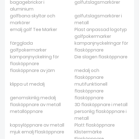
bagagebrickor i
golfutslagsmarkörer
aluminium
golfbana skyltar och
golfutslagsmarkörer i
markörer
metall
emalj golf Tee Marker
Plast anpassad logotyp
golfpokermarker
färgglada
kampanjnyckelringar för
golfpokermarker
flasköppnare
kampanjnyckelring för
Die slagen flasköppnare
flasköppnare
flasköppnare av järn
medalj och
flasköppnare
klippa ut medalj
mutifunktionell
flasköppnare
genomskinlig medalj
flasköppnare
flasköppnare av metall
3D flasköppnare i metall
metallöppnare
personlig flasköppnare i
metall
kapsylöppnare av metall
Platt flasköppnare
mjuk emalj Flasköppnare
Klistermärke
Flasköppnare