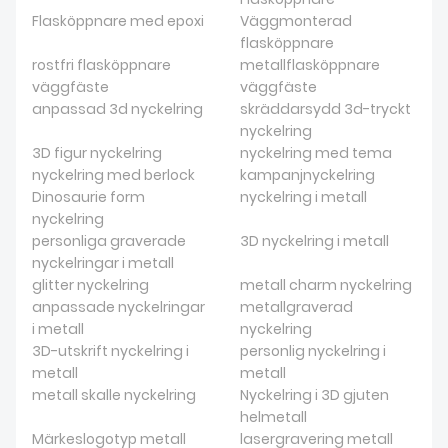
Flasköppnare med epoxi
Väggmonterad
flasköppnare
rostfri flasköppnare
metallflasköppnare
väggfäste
väggfäste
anpassad 3d nyckelring
skräddarsydd 3d-tryckt
nyckelring
3D figur nyckelring
nyckelring med tema
nyckelring med berlock
kampanjnyckelring
Dinosaurie form
nyckelring i metall
nyckelring
personliga graverade
3D nyckelring i metall
nyckelringar i metall
glitter nyckelring
metall charm nyckelring
anpassade nyckelringar
metallgraverad
i metall
nyckelring
3D-utskrift nyckelring i
personlig nyckelring i
metall
metall
metall skalle nyckelring
Nyckelring i 3D gjuten
helmetall
Märkeslogotyp metall
lasergravering metall