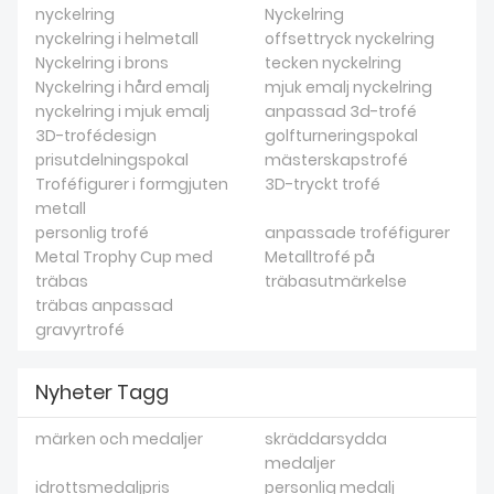
nyckelring
Nyckelring
nyckelring i helmetall
offsettryck nyckelring
Nyckelring i brons
tecken nyckelring
Nyckelring i hård emalj
mjuk emalj nyckelring
nyckelring i mjuk emalj
anpassad 3d-trofé
3D-trofédesign
golfturneringspokal
prisutdelningspokal
mästerskapstrofé
Troféfigurer i formgjuten
3D-tryckt trofé
metall
personlig trofé
anpassade troféfigurer
Metal Trophy Cup med
Metalltrofé på
träbas
träbasutmärkelse
träbas anpassad
gravyrtrofé
Nyheter Tagg
märken och medaljer
skräddarsydda
medaljer
idrottsmedaljpris
personlig medalj