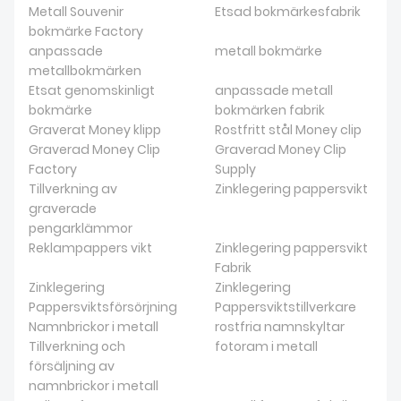
Metall Souvenir
Etsad bokmärkesfabrik
bokmärke Factory
anpassade
metall bokmärke
metallbokmärken
Etsat genomskinligt
anpassade metall
bokmärke
bokmärken fabrik
Graverat Money klipp
Rostfritt stål Money clip
Graverad Money Clip
Graverad Money Clip
Factory
Supply
Tillverkning av
Zinklegering pappersvikt
graverade
pengarklämmor
Reklampappers vikt
Zinklegering pappersvikt
Fabrik
Zinklegering
Zinklegering
Pappersviktsförsörjning
Pappersviktstillverkare
Namnbrickor i metall
rostfria namnskyltar
Tillverkning och
fotoram i metall
försäljning av
namnbrickor i metall