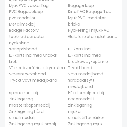
Mjuk PVC väska Tag
Bagage lapp
PVC Bagagelapp
Kina PVC Bagage Tag
pvc medaljer
Mjuk PVC-medaljer
Metallmedalj
bricka
Badge Factory
Nyckelring i mjuk PVC
tecknad caracter
Guldfolie stämplat band
nyckelring
satinprisband
ID-kortslina
ID-kortslina med vridbar
ID-kortslina med
krok
breakaway-spänne
Värmeöverföringstryckslina
Tryckt band
Screentrycksband
Vävt medaljband
Tryckt vävt medaljband
Skräddarsytt
medaljband
spinnermedalj
Hård emaljmedalj
Zinklegering
Racemedalj i
mästerskapsmedalj
zinklegering
Zinklegering hård
mjuka
emaljmedalj
emaljstiftsmärken
Zinklegering mjuk emalj
Zinklegering mjuk