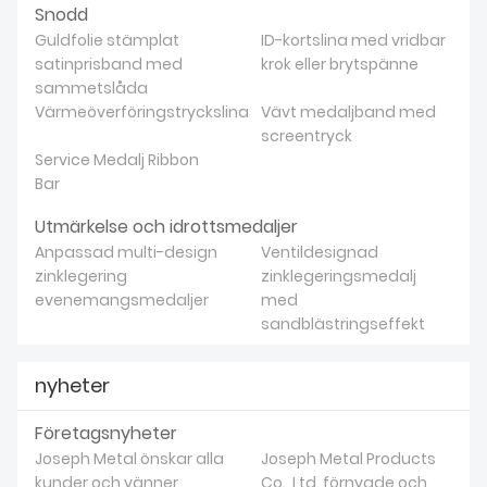
Snodd
Guldfolie stämplat
ID-kortslina med vridbar
satinprisband med
krok eller brytspänne
sammetslåda
Värmeöverföringstryckslina
Vävt medaljband med
screentryck
Service Medalj Ribbon
Bar
Utmärkelse och idrottsmedaljer
Anpassad multi-design
Ventildesignad
zinklegering
zinklegeringsmedalj
evenemangsmedaljer
med
sandblästringseffekt
nyheter
Företagsnyheter
Joseph Metal önskar alla
Joseph Metal Products
kunder och vänner
Co., Ltd. förnyade och