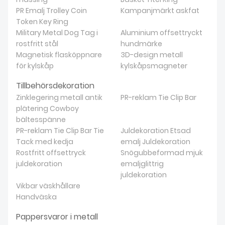
PR Emalj Trolley Coin
Kampanjmärkt askfat
Token Key Ring
Military Metal Dog Tag i
Aluminium offsettryckt
rostfritt stål
hundmärke
Magnetisk flasköppnare
3D-design metall
för kylskåp
kylskåpsmagneter
Tillbehörsdekoration
Zinklegering metall antik
PR-reklam Tie Clip Bar
plätering Cowboy
bältesspänne
PR-reklam Tie Clip Bar Tie
Juldekoration Etsad
Tack med kedja
emalj Juldekoration
Rostfritt offsettryck
Snögubbeformad mjuk
juldekoration
emaljglittrig
juldekoration
Vikbar väskhållare
Handväska
Pappersvaror i metall