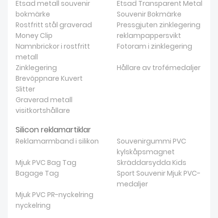
Etsad metall souvenir
Etsad Transparent Metal
bokmärke
Souvenir Bokmärke
Rostfritt stål graverad
Pressgjuten zinklegering
Money Clip
reklampappersvikt
Namnbrickor i rostfritt
Fotoram i zinklegering
metall
Zinklegering
Hållare av trofémedaljer
Brevöppnare Kuvert
Slitter
Graverad metall
visitkortshållare
Silicon reklamartiklar
Reklamarmband i silikon
Souvenirgummi PVC
kylskåpsmagnet
Mjuk PVC Bag Tag
Skräddarsydda Kids
Bagage Tag
Sport Souvenir Mjuk PVC-
medaljer
Mjuk PVC PR-nyckelring
nyckelring