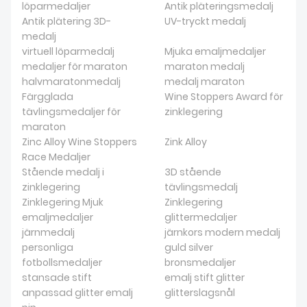
löparmedaljer
Antik pläteringsmedalj
Antik plätering 3D-
UV-tryckt medalj
medalj
virtuell löparmedalj
Mjuka emaljmedaljer
medaljer för maraton
maraton medalj
halvmaratonmedalj
medalj maraton
Färgglada
Wine Stoppers Award för
tävlingsmedaljer för
zinklegering
maraton
Zinc Alloy Wine Stoppers
Zink Alloy
Race Medaljer
Stående medalj i
3D stående
zinklegering
tävlingsmedalj
Zinklegering Mjuk
Zinklegering
emaljmedaljer
glittermedaljer
järnmedalj
järnkors modern medalj
personliga
guld silver
fotbollsmedaljer
bronsmedaljer
stansade stift
emalj stift glitter
anpassad glitter emalj
glitterslagsnål