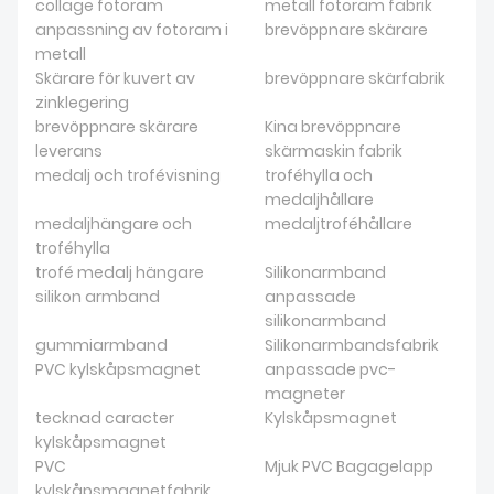
collage fotoram
metall fotoram fabrik
anpassning av fotoram i
brevöppnare skärare
metall
Skärare för kuvert av
brevöppnare skärfabrik
zinklegering
brevöppnare skärare
Kina brevöppnare
leverans
skärmaskin fabrik
medalj och trofévisning
troféhylla och
medaljhållare
medaljhängare och
medaljtroféhållare
troféhylla
trofé medalj hängare
Silikonarmband
silikon armband
anpassade
silikonarmband
gummiarmband
Silikonarmbandsfabrik
PVC kylskåpsmagnet
anpassade pvc-
magneter
tecknad caracter
Kylskåpsmagnet
kylskåpsmagnet
PVC
Mjuk PVC Bagagelapp
kylskåpsmagnetfabrik