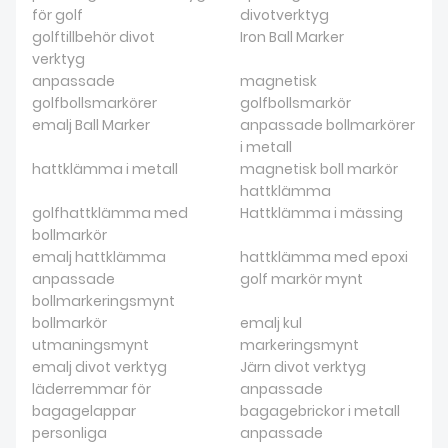
för golf
divotverktyg
golftillbehör divot
Iron Ball Marker
verktyg
anpassade
magnetisk
golfbollsmarkörer
golfbollsmarkör
emalj Ball Marker
anpassade bollmarkörer
i metall
hattklämma i metall
magnetisk boll markör
hattklämma
golfhattklämma med
Hattklämma i mässing
bollmarkör
emalj hattklämma
hattklämma med epoxi
anpassade
golf markör mynt
bollmarkeringsmynt
bollmarkör
emalj kul
utmaningsmynt
markeringsmynt
emalj divot verktyg
Järn divot verktyg
läderremmar för
anpassade
bagagelappar
bagagebrickor i metall
personliga
anpassade