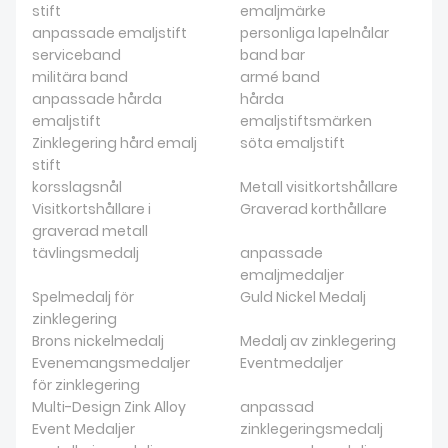
stift
emaljmärke
anpassade emaljstift
personliga lapelnålar
serviceband
band bar
militära band
armé band
anpassade hårda
hårda
emaljstift
emaljstiftsmärken
Zinklegering hård emalj
söta emaljstift
stift
korsslagsnål
Metall visitkortshållare
Visitkortshållare i
Graverad korthållare
graverad metall
tävlingsmedalj
anpassade
emaljmedaljer
Spelmedalj för
Guld Nickel Medalj
zinklegering
Brons nickelmedalj
Medalj av zinklegering
Evenemangsmedaljer
Eventmedaljer
för zinklegering
Multi-Design Zink Alloy
anpassad
Event Medaljer
zinklegeringsmedalj