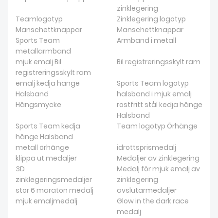
zinklegering
Teamlogotyp
Zinklegering logotyp
Manschettknappar
Manschettknappar
Sports Team
Armband i metall
metallarmband
mjuk emalj Bil
Bil registreringsskylt ram
registreringsskylt ram
emalj kedja hänge
Sports Team logotyp
Halsband
halsband i mjuk emalj
Hängsmycke
rostfritt stål kedja hänge
Halsband
Sports Team kedja
Team logotyp Örhänge
hänge Halsband
metall örhänge
idrottsprismedalj
klippa ut medaljer
Medaljer av zinklegering
3D
Medalj för mjuk emalj av
zinklegeringsmedaljer
zinklegering
stor 6 maraton medalj
avslutarmedaljer
mjuk emaljmedalj
Glow in the dark race
medalj