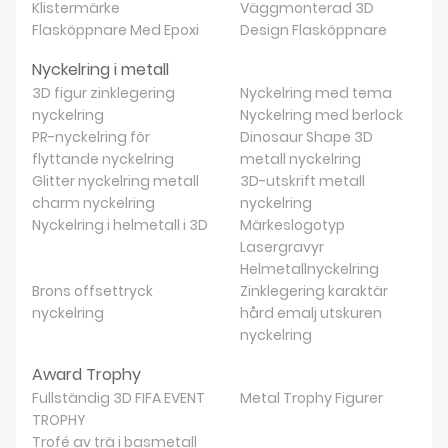
Klistermärke
Väggmonterad 3D
Flasköppnare Med Epoxi
Design Flasköppnare
Nyckelring i metall
3D figur zinklegering
Nyckelring med tema
nyckelring
Nyckelring med berlock
PR-nyckelring för
Dinosaur Shape 3D
flyttande nyckelring
metall nyckelring
Glitter nyckelring metall
3D-utskrift metall
charm nyckelring
nyckelring
Nyckelring i helmetall i 3D
Märkeslogotyp
Lasergravyr
Helmetallnyckelring
Brons offsettryck
Zinklegering karaktär
nyckelring
hård emalj utskuren
nyckelring
Award Trophy
Fullständig 3D FIFA EVENT
Metal Trophy Figurer
TROPHY
Trofé av trä i basmetall