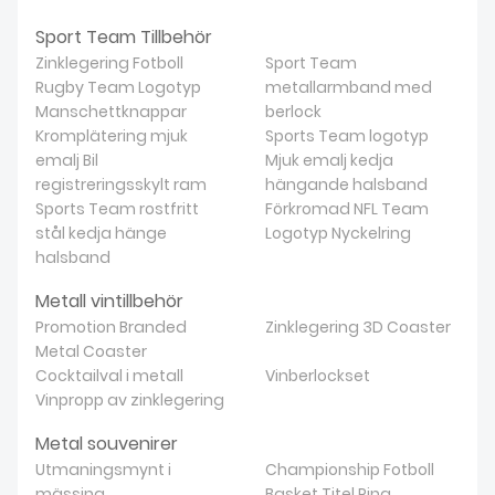
Sport Team Tillbehör
Zinklegering Fotboll
Sport Team
Rugby Team Logotyp
metallarmband med
Manschettknappar
berlock
Kromplätering mjuk
Sports Team logotyp
emalj Bil
Mjuk emalj kedja
registreringsskylt ram
hängande halsband
Sports Team rostfritt
Förkromad NFL Team
stål kedja hänge
Logotyp Nyckelring
halsband
Metall vintillbehör
Promotion Branded
Zinklegering 3D Coaster
Metal Coaster
Cocktailval i metall
Vinberlockset
Vinpropp av zinklegering
Metal souvenirer
Utmaningsmynt i
Championship Fotboll
mässing
Basket Titel Ring