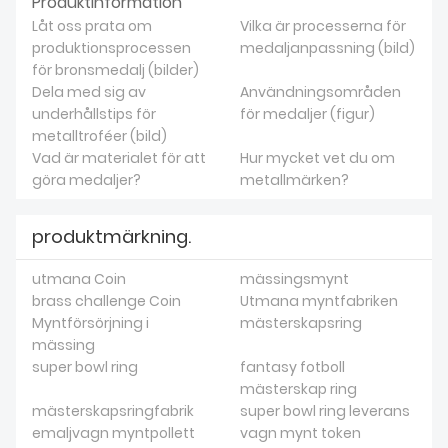
Produktinformation
Låt oss prata om
Vilka är processerna för
produktionsprocessen
medaljanpassning (bild)
för bronsmedalj (bilder)
Dela med sig av
Användningsområden
underhållstips för
för medaljer (figur)
metalltroféer (bild)
Vad är materialet för att
Hur mycket vet du om
göra medaljer?
metallmärken?
produktmärkning.
utmana Coin
mässingsmynt
brass challenge Coin
Utmana myntfabriken
Myntförsörjning i
mästerskapsring
mässing
super bowl ring
fantasy fotboll
mästerskap ring
mästerskapsringfabrik
super bowl ring leverans
emaljvagn myntpollett
vagn mynt token