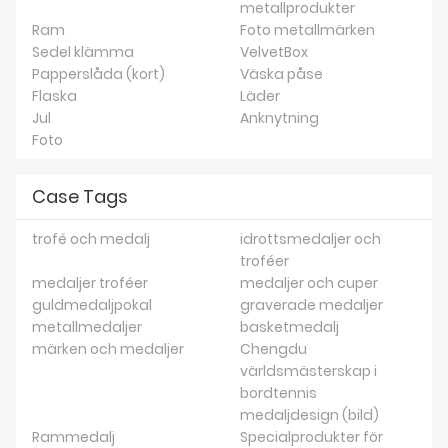
metallprodukter
Ram
Foto metallmärken
Sedel klämma
VelvetBox
Papperslåda (kort)
Väska påse
Flaska
Läder
Jul
Anknytning
Foto
Case Tags
trofé och medalj
idrottsmedaljer och
troféer
medaljer troféer
medaljer och cuper
guldmedaljpokal
graverade medaljer
metallmedaljer
basketmedalj
märken och medaljer
Chengdu
världsmästerskap i
bordtennis
medaljdesign (bild)
Rammedalj
Specialprodukter för