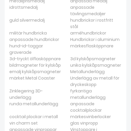
metallprismedalj
anpassad medalj
idrottsmedalj
anpassade
tävlingsmedaljer
guld silvermedalj
hundbrickor i rostfritt
stål
militär hundbricka
arméhundbrickor
anpassade hundbrickor
Hundbrickor i aluminium
hund-id-taggar
märkesflasköppnare
graverade
3d-tryckt ölflasköppnare
3d kylskåpsmagneter
bildmagneter för kylskåp
unika kylskåpsmagneter
emalj kylskåpsmagneter
Metallunderlägg
märket Metal Coaster
Underlägg av metall för
dryckeskopp
Zinklegering 3D-
fyrkantiga
underlägg
metallunderlägg
runda metallunderlägg
anpassade
cocktailplockar
cocktail plockar i metall
märkesvinberlocker
vin charm set
glas vinpropp
anpassade vinproppar
Vinstoppare i